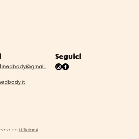
Seguici
i
inedbody@gmail.
nedbody.it
eato da
Ufficiami