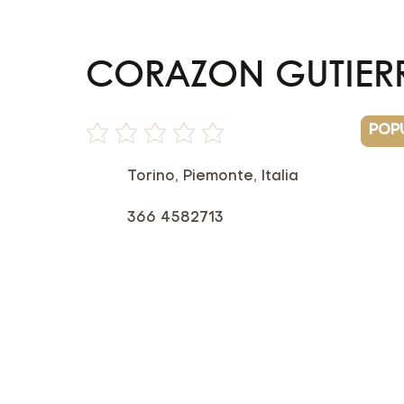
CORAZON GUTIERR
POP
Non ci sono ancora valutazioni
Torino, Piemonte, Italia
366 4582713