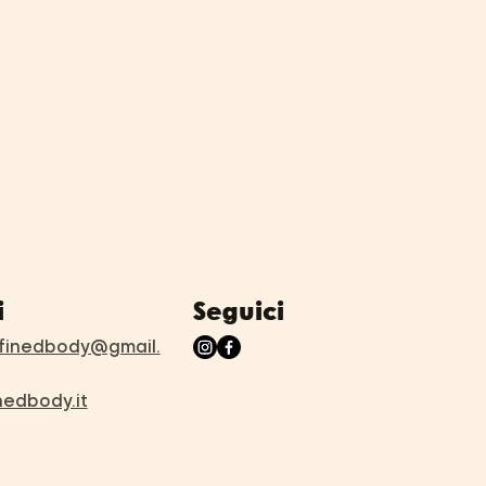
Seguici
i
inedbody@gmail.
nedbody.it