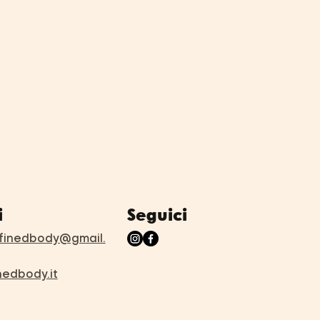
Seguici
i
inedbody@gmail.
nedbody.it