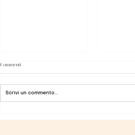
Commenti
Scrivi un commento...
Belén Rodriguez, qual è il tuo
Alebis Gomez,
segreto per avere gambe
traguardo del
perfette?
origine vene