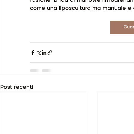
fusione ibrida di manovre linfodrenanti
come una liposcultura ma manuale e da
Guar
Post recenti