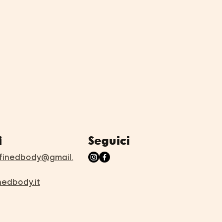
Seguici
i
inedbody@gmail.
nedbody.it