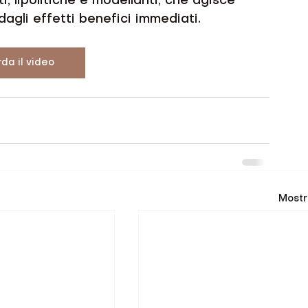
, lipolitiche e modellanti, che agisce 
gli effetti benefici immediati. 
da il video
Mostr