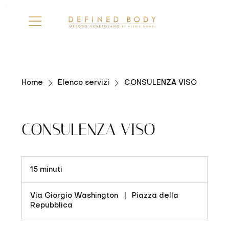
Home
Elenco servizi
CONSULENZA VISO
CONSULENZA VISO
15 minuti
1
5
m
Via Giorgio Washington
|
Piazza della
i
Repubblica
n
u
t