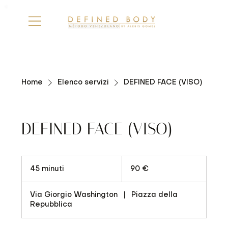
Home
Elenco servizi
DEFINED FACE (VISO)
DEFINED FACE (VISO)
90
euro
45 minuti
4
90 €
5
m
Via Giorgio Washington
|
Piazza della
i
Repubblica
n
u
t