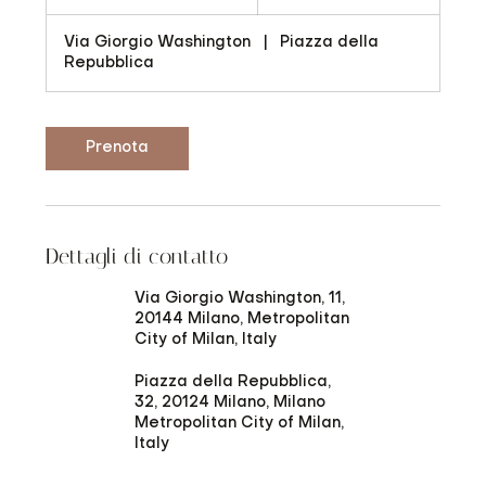
5
m
Via Giorgio Washington
|
Piazza della
i
Repubblica
n
u
t
i
Prenota
Dettagli di contatto
Via Giorgio Washington, 11,
20144 Milano, Metropolitan
City of Milan, Italy
Piazza della Repubblica,
32, 20124 Milano, Milano
Metropolitan City of Milan,
Italy