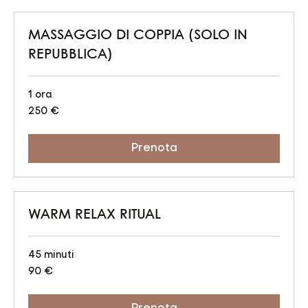
MASSAGGIO DI COPPIA (SOLO IN
REPUBBLICA)
1 ora
250
250 €
euro
Prenota
WARM RELAX RITUAL
45 minuti
90
90 €
euro