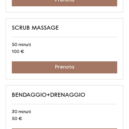
Prenota
SCRUB MASSAGE
50 minuti
100
100 €
euro
Prenota
BENDAGGIO+DRENAGGIO
30 minuti
50
50 €
euro