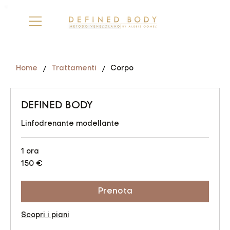
/
/
Home
Trattamenti
Corpo
DEFINED BODY
Linfodrenante modellante
1 ora
150
150 €
euro
Prenota
Scopri i piani