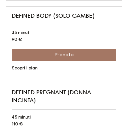
DEFINED BODY (SOLO GAMBE)
35 minuti
90
90 €
euro
Prenota
Scopri i piani
DEFINED PREGNANT (DONNA
INCINTA)
45 minuti
110
110 €
euro