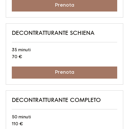
Prenota
DECONTRATTURANTE SCHIENA
35 minuti
70
70 €
euro
Prenota
DECONTRATTURANTE COMPLETO
50 minuti
110
110 €
euro