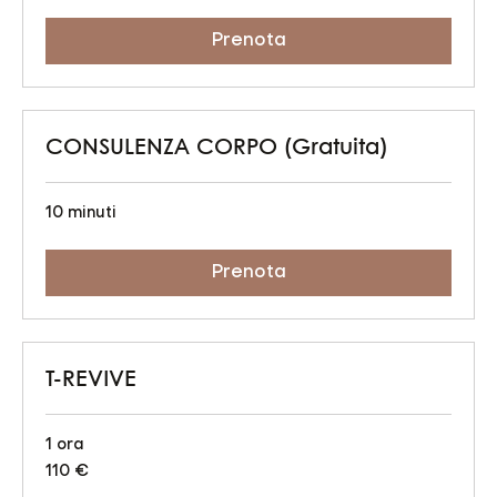
Prenota
CONSULENZA CORPO (Gratuita)
10 minuti
Prenota
T-REVIVE
1 ora
110
110 €
euro